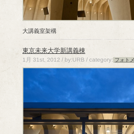
大講義室架構
東京未来大学新講義棟
1月 31st, 2012 / by:URB /
category:
フォト