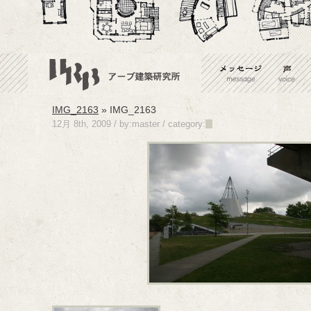
IMG_2163
» IMG_2163
12月 8th, 2009 / by:master /
category: